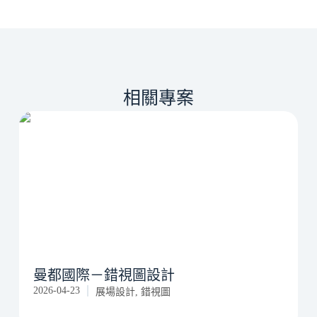
相關專案
曼都國際－錯視圖設計
2026-04-23
2
展場設計
,
錯視圖