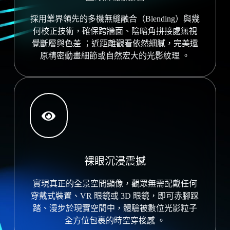
採用業界領先的多機無縫融合（Blending）與幾
何校正技術，確保跨牆面、陰暗角拼接處無視
覺斷層與色差
；近距離觀看依然細膩，完美還
原精密動畫細節或自然宏大的光影紋理
。
裸眼沉浸震撼
實現真正的全景空間顯像，觀眾無需配戴任何
穿戴式裝置、VR 眼鏡或 3D 眼鏡，即可赤腳踩
踏、漫步於現實空間中，體驗被數位光影粒子
全方位包裹的時空穿梭感
。