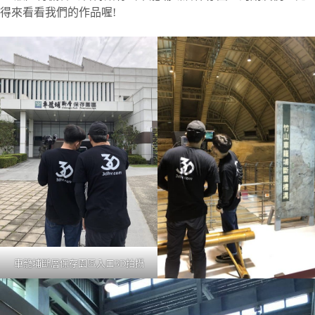
得來看看我們的作品喔!
車籠埔斷層保存園區入口3D拍攝