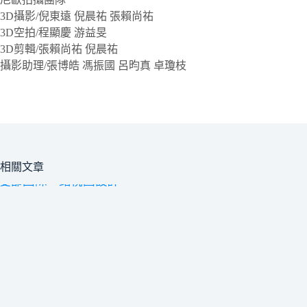
3D攝影/倪東遠 倪晨祐 張賴尚祐
3D空拍/程顯慶 游益旻
3D剪輯/張賴尚祐 倪晨祐
攝影助理/張博皓 馮振國 呂昀真 卓瓊枝
相關文章