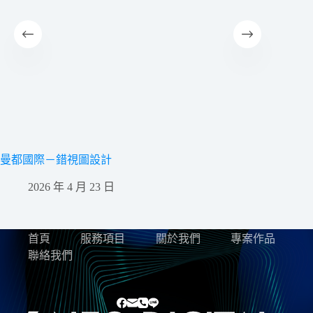
曼都國際－錯視圖設計
不動產
2026 年 4 月 23 日
2
首頁
服務項目
關於我們
專案作品
聯絡我們