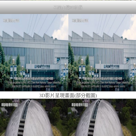
石岡水壩3D拍攝
3D影片呈現畫面(部分截圖)