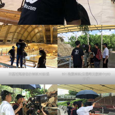
車籠埔斷層保存園區3D拍攝
921地震園區(昔霧峰光復國中)3D
拍攝